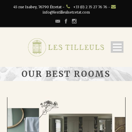
45 rue Isabey, 76790 Étretat -
+33 (0) 2 35 27 76 76 -
info@lestilleulsetretat.com
OUR BEST ROOMS