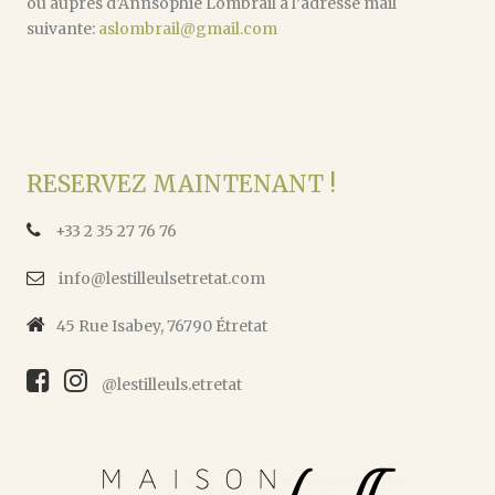
ou auprès d’Annsophie Lombrail à l’adresse mail
suivante:
aslombrail@gmail.com
RESERVEZ MAINTENANT !
+33 2 35 27 76 76
info@lestilleulsetretat.com
45 Rue Isabey, 76790 Étretat
@lestilleuls.etretat