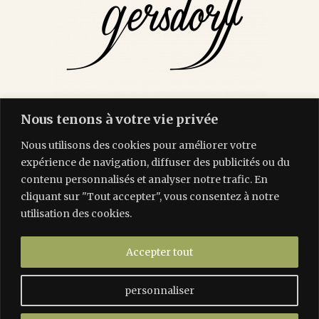
Nous tenons à votre vie privée
Maison Gersdorff est un groupe hôtelier familial vous
offrant des expériences hôtelières uniques.
Nous utilisons des cookies pour améliorer votre
expérience de navigation, diffuser des publicités ou du
Pour plus d’information, rendez-vous sur
contenu personnalisés et analyser notre trafic. En
www.maisongersdorff.com
cliquant sur "Tout accepter", vous consentez à notre
@maisongersdorff
#maisongersdorff
utilisation des cookies.
Accepter tout
personnaliser
Les Tilleuls Étretat | 45 rue Isabey, 76790 Étretat |
info@lestilleulsetretat.com