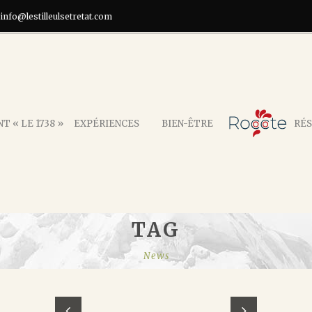
info@lestilleulsetretat.com
T « LE 1738 »
EXPÉRIENCES
BIEN-ÊTRE
RÉS
TAG
News