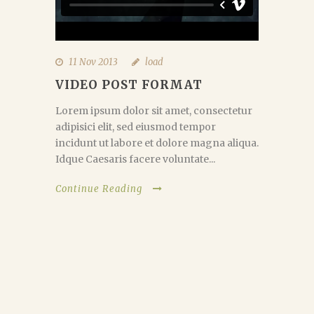
11 Nov 2013
load
VIDEO POST FORMAT
Lorem ipsum dolor sit amet, consectetur
adipisici elit, sed eiusmod tempor
incidunt ut labore et dolore magna aliqua.
Idque Caesaris facere voluntate...
Continue Reading