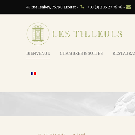
45 rue Isabey, 76790 Étretat -
+33 (0) 2 35 27 76 76 -
BIENVENUE
CHAMBRES & SUITES
RESTAURAN