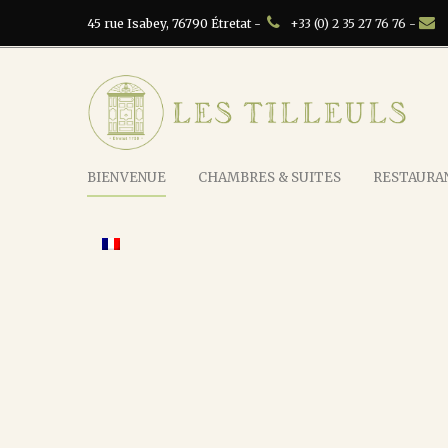
45 rue Isabey, 76790 Étretat -
+33 (0) 2 35 27 76 76 -
BIENVENUE
CHAMBRES & SUITES
RESTAURAN