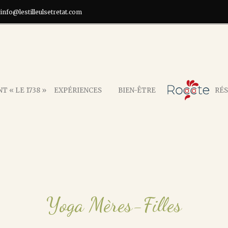
info@lestilleulsetretat.com
T « LE 1738 »
EXPÉRIENCES
BIEN-ÊTRE
RÉS
Yoga Mères-Filles