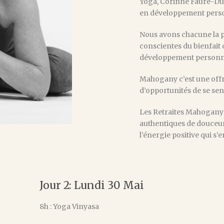
Yoga, Corinne Faure-Du
en développement pers
Nous avons chacune la 
conscientes du bienfait 
développement personn
Mahogany c’est une offre
d’opportunités de se sent
Les Retraites Mahogany
authentiques de douceur e
l’énergie positive qui s
Jour 2: Lundi 30 Mai
8h : Yoga Vinyasa