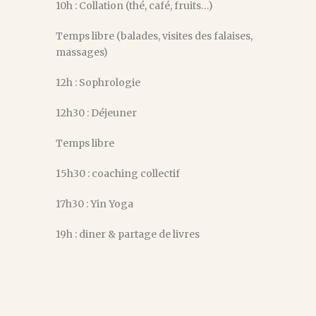
10h : Collation (thé, café, fruits…)
Temps libre (balades, visites des falaises,
massages)
12h : Sophrologie
12h30 : Déjeuner
Temps libre
15h30 : coaching collectif
17h30 : Yin Yoga
19h : diner & partage de livres