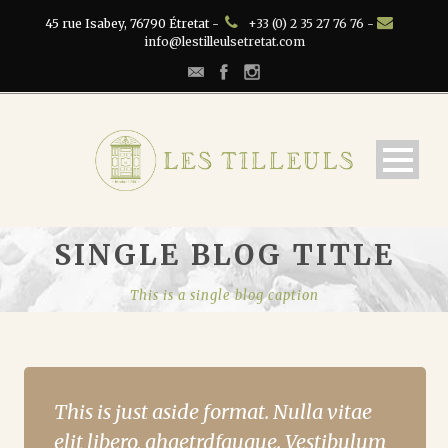
45 rue Isabey, 76790 Étretat -
+33 (0) 2 35 27 76 76 -
info@lestilleulsetretat.com
SINGLE BLOG TITLE
This is a single blog caption
This is just aside format. Nulla vitae
elit libero, ahaetrdfaugue. Vestibulum