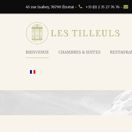
45 rue Isabey, 76790 Étretat -
+33 (0) 2 35 27 76 76 -
BIENVENUE
CHAMBRES & SUITES
RESTAURAN