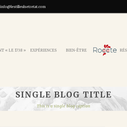
info@lestilleulsetretat.com
T « LE 1738 »
EXPÉRIENCES
BIEN-ÊTRE
RÉS
SINGLE BLOG TITLE
This is a single blog caption