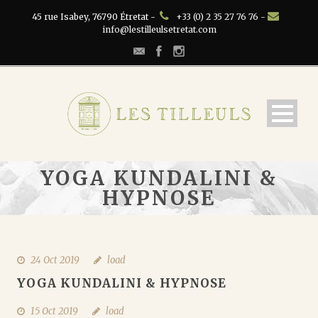
45 rue Isabey, 76790 Étretat -
+33 (0) 2 35 27 76 76 -
info@lestilleulsetretat.com
YOGA KUNDALINI &
HYPNOSE
24 Oct 2019
load
YOGA KUNDALINI & HYPNOSE
15 Oct 2019
load