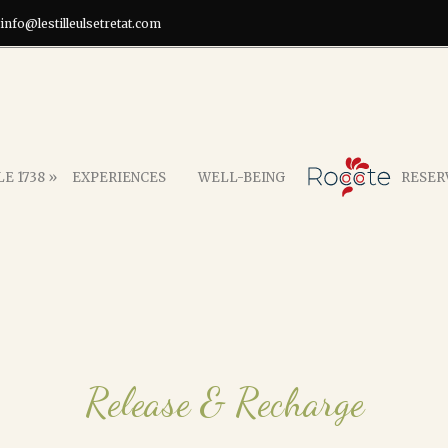
info@lestilleulsetretat.com
E 1738 »
EXPERIENCES
WELL-BEING
RESER
Release & Recharge