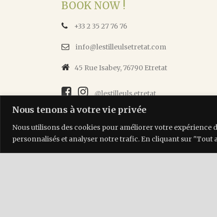
BOOK NOW !
+33 2 35 27 76 76
info@lestilleulsetretat.com
45 Rue Isabey, 76790 Etretat
@lestilleuls.etretat
Nous tenons à votre vie privée
Nous utilisons des cookies pour améliorer votre expérience d
personnalisés et analyser notre trafic. En cliquant sur "Tout 
Les Tilleuls Étretat | 45 rue Isabey, 76790 Étretat |
info@