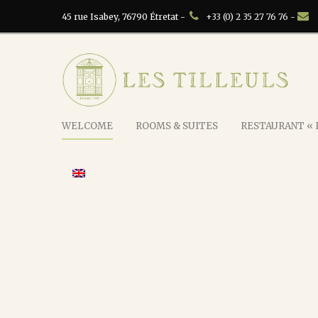
45 rue Isabey, 76790 Étretat -
+33 (0) 2 35 27 76 76 -
WELCOME
ROOMS & SUITES
RESTAURANT « L