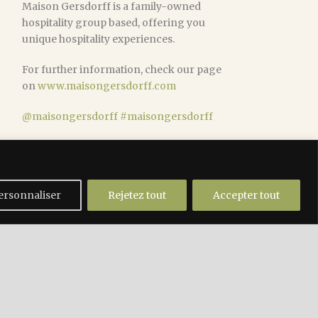
Maison Gersdorff is a family-owned
hospitality group based, offering you
unique hospitality experiences.
For further information, check our page
on
www.maisongersdorff.com
@maisongersdorff
#maisongersdorff
ersonnaliser
Rejetez tout
Accepter tout
Mentions légales
|
Conditions générales de vente