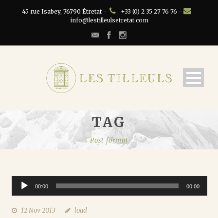
45 rue Isabey, 76790 Étretat -
+33 (0) 2 35 27 76 76 -
info@lestilleulsetretat.com
TAG
Post format
Audio
00:00
00:00
Player
12 Nov 2013
load