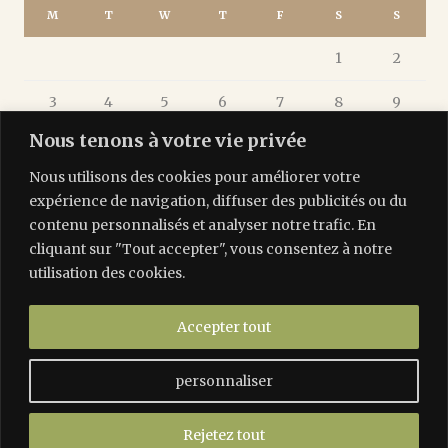
M
T
W
T
F
S
S
1
2
3
4
5
6
7
8
9
Nous tenons à votre vie privée
10
11
12
13
14
15
16
Nous utilisons des cookies pour améliorer votre
17
18
19
20
21
22
23
expérience de navigation, diffuser des publicités ou du
contenu personnalisés et analyser notre trafic. En
24
25
26
27
28
29
30
cliquant sur "Tout accepter", vous consentez à notre
utilisation des cookies.
31
« Apr
Accepter tout
personnaliser
Les Tilleuls Étretat | 45 rue Isabey, 76790 Étretat |
info@lestilleulsetretat.com
Rejetez tout
Mentions légales
|
Conditions générales de vente