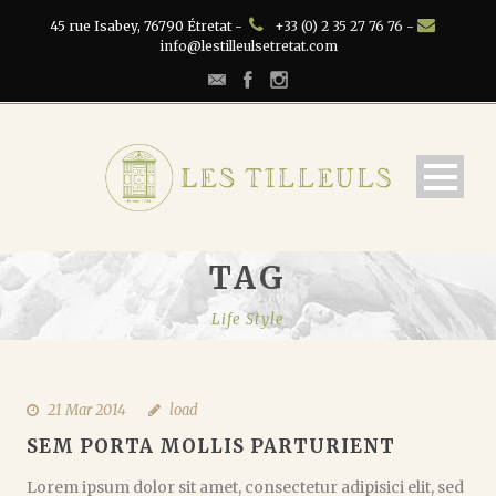
45 rue Isabey, 76790 Étretat -
+33 (0) 2 35 27 76 76 -
info@lestilleulsetretat.com
TAG
Life Style
21 Mar 2014
load
SEM PORTA MOLLIS PARTURIENT
Lorem ipsum dolor sit amet, consectetur adipisici elit, sed