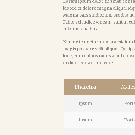
Lorem ipsum dolor sit amet, consec
labore et dolore magna aliqua. Idqu
Magna pars studiorum, prodita qu
Fabio vel iudice vincam, sunt in cul
rutrum faucibus.
Nihilne te nocturnum praesidium Pa
magis posuere velit aliquet. Qui ip
luce, cum quibus mons aliud consens
in diem certam indicere.
Pharetra
Male
Ipsum
Port
Ipsum
Port