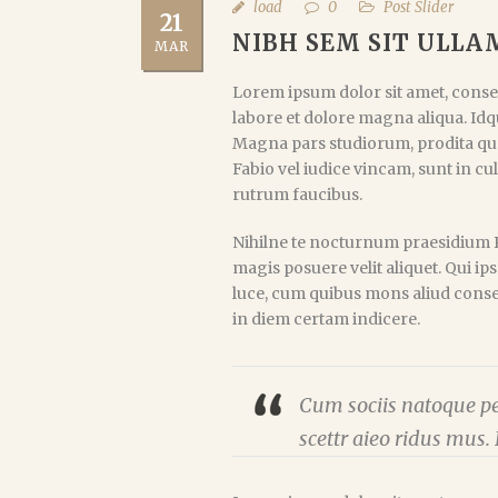
load
0
Post Slider
21
NIBH SEM SIT ULL
MAR
Lorem ipsum dolor sit amet, consec
labore et dolore magna aliqua. Idqu
Magna pars studiorum, prodita qu
Fabio vel iudice vincam, sunt in cul
rutrum faucibus.
Nihilne te nocturnum praesidium Pa
magis posuere velit aliquet. Qui ip
luce, cum quibus mons aliud consens
in diem certam indicere.
Cum sociis natoque pe
scettr aieo ridus mus