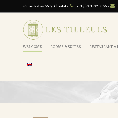
45 rue Isabey, 76790 Étretat -
+33 (0) 2 35 27 76 76 -
WELCOME
ROOMS & SUITES
RESTAURANT « L