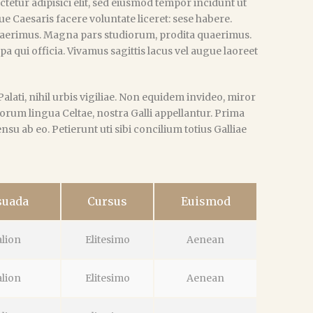
tetur adipisici elit, sed eiusmod tempor incidunt ut
e Caesaris facere voluntate liceret: sese habere.
aerimus. Magna pars studiorum, prodita quaerimus.
pa qui officia. Vivamus sagittis lacus vel augue laoreet
lati, nihil urbis vigiliae. Non equidem invideo, miror
sorum lingua Celtae, nostra Galli appellantur. Prima
u ab eo. Petierunt uti sibi concilium totius Galliae
suada
Cursus
Euismod
alion
Elitesimo
Aenean
alion
Elitesimo
Aenean