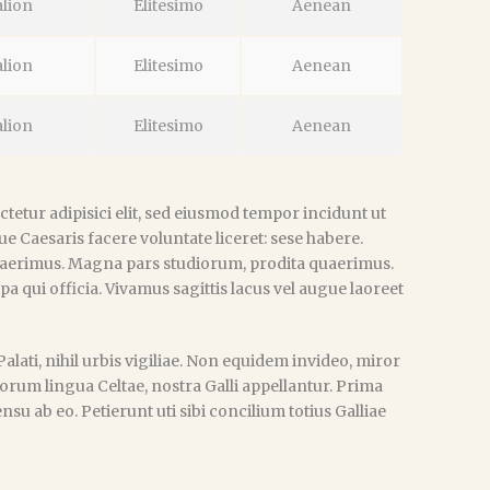
alion
Elitesimo
Aenean
alion
Elitesimo
Aenean
alion
Elitesimo
Aenean
tetur adipisici elit, sed eiusmod tempor incidunt ut
e Caesaris facere voluntate liceret: sese habere.
aerimus. Magna pars studiorum, prodita quaerimus.
pa qui officia. Vivamus sagittis lacus vel augue laoreet
lati, nihil urbis vigiliae. Non equidem invideo, miror
sorum lingua Celtae, nostra Galli appellantur. Prima
u ab eo. Petierunt uti sibi concilium totius Galliae