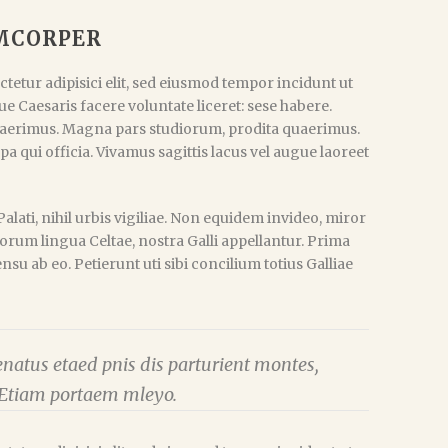
AMCORPER
tetur adipisici elit, sed eiusmod tempor incidunt ut
e Caesaris facere voluntate liceret: sese habere.
aerimus. Magna pars studiorum, prodita quaerimus.
pa qui officia. Vivamus sagittis lacus vel augue laoreet
lati, nihil urbis vigiliae. Non equidem invideo, miror
sorum lingua Celtae, nostra Galli appellantur. Prima
u ab eo. Petierunt uti sibi concilium totius Galliae
natus etaed pnis dis parturient montes,
. Etiam portaem mleyo.