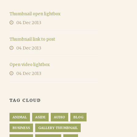
Thumbnail open lightbox
04 Dec 2013
Thumbnail link to post
04 Dec 2013
Open video lightbox
04 Dec 2013
TAG CLOUD
ANIMAL
ASIDE
AUDIO
BLOG
BUSINESS
GALLERY THUMBNAIL