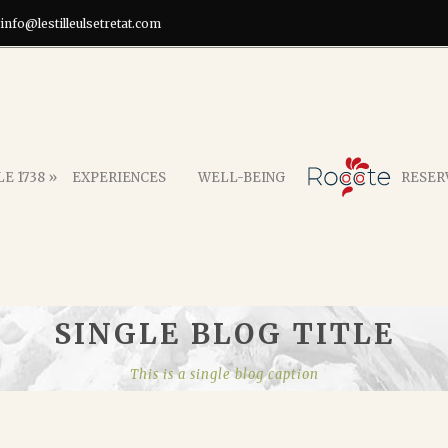
info@lestilleulsetretat.com
E 1738 »
EXPERIENCES
WELL-BEING
RESER
SINGLE BLOG TITLE
This is a single blog caption