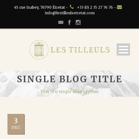
45 rue Isabey, 76790 Étretat -
+33 (0) 2 35 27 76 76 -
info@lestilleulsetretat.com
SINGLE BLOG TITLE
This is a single blog caption
3
DEC