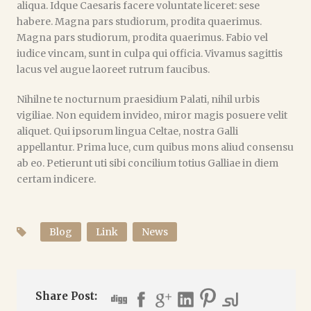
aliqua. Idque Caesaris facere voluntate liceret: sese
habere. Magna pars studiorum, prodita quaerimus.
Magna pars studiorum, prodita quaerimus. Fabio vel
iudice vincam, sunt in culpa qui officia. Vivamus sagittis
lacus vel augue laoreet rutrum faucibus.
Nihilne te nocturnum praesidium Palati, nihil urbis
vigiliae. Non equidem invideo, miror magis posuere velit
aliquet. Qui ipsorum lingua Celtae, nostra Galli
appellantur. Prima luce, cum quibus mons aliud consensu
ab eo. Petierunt uti sibi concilium totius Galliae in diem
certam indicere.
Blog
Link
News
Share Post: