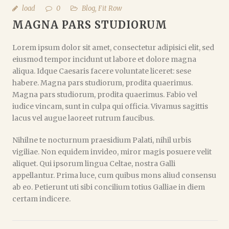
load
0
Blog
,
Fit Row
MAGNA PARS STUDIORUM
Lorem ipsum dolor sit amet, consectetur adipisici elit, sed
eiusmod tempor incidunt ut labore et dolore magna
aliqua. Idque Caesaris facere voluntate liceret: sese
habere. Magna pars studiorum, prodita quaerimus.
Magna pars studiorum, prodita quaerimus. Fabio vel
iudice vincam, sunt in culpa qui officia. Vivamus sagittis
lacus vel augue laoreet rutrum faucibus.
Nihilne te nocturnum praesidium Palati, nihil urbis
vigiliae. Non equidem invideo, miror magis posuere velit
aliquet. Qui ipsorum lingua Celtae, nostra Galli
appellantur. Prima luce, cum quibus mons aliud consensu
ab eo. Petierunt uti sibi concilium totius Galliae in diem
certam indicere.