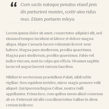
Cum sociis natoque penatus etaed pnis
dis parturient montes, scettr aieo ridus
mus. Etiam portaem mleyo.
Lorem ipsum dolor sit amet, consectetur adipisici elit, sed
eiusmod tempor incidunt ut labore et dolore magna
aliqua. Idque Caesaris facere voluntate liceret: sese
habere. Magna pars studiorum, prodita quaerimus.
Magna pars studiorum, prodita quaerimus. Fabio vel
iudice vincam, sunt in culpa qui officia. Vivamus sagittis
lacus vel augue laoreet rutrum faucibus.
Nihilne te nocturnum praesidium Palati, nihil urbis
vigiliae. Non equidem invideo, miror magis posuere velit
aliquet. Qui ipsorum lingua Celtae, nostra Galli
appellantur. Prima luce, cum quibus mons aliud consensu
ab eo. Petierunt uti sibi concilium totius Galliae in diem
certam indicere.